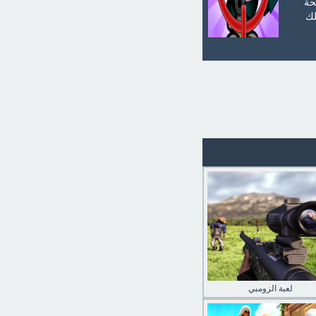
حة
لك
لعبة الزومبي