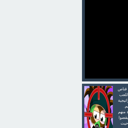
 قناص
اللعب
تيجية
م.
ة منهم
يقضوا
 حيث