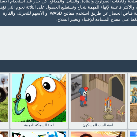
سلحة وقاذفات الصواريخ والبنادق والقنابل والمدافع. كن حذر عند استخدام الأسل
 والأكثر فاعلية لإنهاء المهمة بنجاح وتستطيع الحصول على الثلاثة نجوم التي تؤه
للمهمة التالية. تحكم في لعبة قناص الحصار عن طريق استخدم مفاتيح WASD أو الأسهم للتحرك، والفأرة
ط على مفتاح المسافة للإختباء وتغيير السلاح.
لعبة البيت المسكون
لعبة السمكة الذهبية