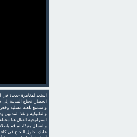
استعد لمغامرة جديدة في الم
الحصار. تحتاج المدينة إلى 
واستمتع بلعبة مسلية وخض 
والتكتيكية وانقذ المدنيين
استراتيجية القتال هنا مختلف
والتسلل بعيدًا، ثم قم باطل
عليك. حاول النجاح في كاف