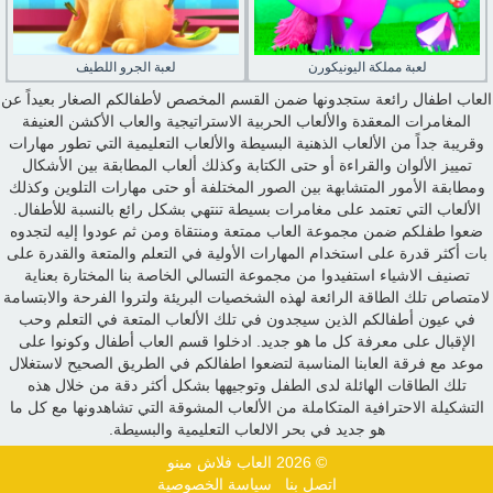
لعبة مملكة اليونيكورن
لعبة الجرو اللطيف
العاب اطفال رائعة ستجدونها ضمن القسم المخصص لأطفالكم الصغار بعيداً عن
المغامرات المعقدة والألعاب الحربية الاستراتيجية والعاب الأكشن العنيفة
وقريبة جداً من الألعاب الذهنية البسيطة والألعاب التعليمية التي تطور مهارات
تمييز الألوان والقراءة أو حتى الكتابة وكذلك ألعاب المطابقة بين الأشكال
ومطابقة الأمور المتشابهة بين الصور المختلفة أو حتى مهارات التلوين وكذلك
الألعاب التي تعتمد على مغامرات بسيطة تنتهي بشكل رائع بالنسبة للأطفال.
ضعوا طفلكم ضمن مجموعة العاب ممتعة ومنتقاة ومن ثم عودوا إليه لتجدوه
بات أكثر قدرة على استخدام المهارات الأولية في التعلم والمتعة والقدرة على
تصنيف الاشياء استفيدوا من مجموعة التسالي الخاصة بنا المختارة بعناية
لامتصاص تلك الطاقة الرائعة لهذه الشخصيات البريئة ولتروا الفرحة والابتسامة
في عيون أطفالكم الذين سيجدون في تلك الألعاب المتعة في التعلم وحب
الإقبال على معرفة كل ما هو جديد. ادخلوا قسم العاب أطفال وكونوا على
موعد مع فرقة العابنا المناسبة لتضعوا اطفالكم في الطريق الصحيح لاستغلال
تلك الطاقات الهائلة لدى الطفل وتوجيهها بشكل أكثر دقة من خلال هذه
التشكيلة الاحترافية المتكاملة من الألعاب المشوقة التي تشاهدونها مع كل ما
هو جديد في بحر الالعاب التعليمية والبسيطة.
© 2026 العاب فلاش مينو
اتصل بنا
سياسة الخصوصية