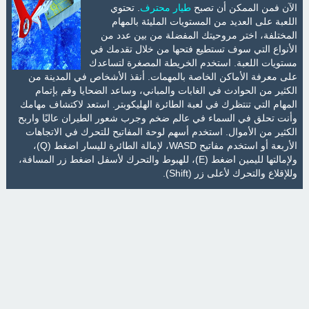
الآن فمن الممكن أن تصبح
طيار محترف
. تحتوي
اللعبة على العديد من المستويات المليئة بالمهام
المختلفة، اختر مروحيتك المفضلة من بين عدد من
الأنواع التي سوف تستطيع فتحها من خلال تقدمك في
مستويات اللعبة. استخدم الخريطة المصغرة لتساعدك
على معرفة الأماكن الخاصة بالمهمات. أنقذ الأشخاص في المدينة من
الكثير من الحوادث في الغابات والمباني، وساعد الضحايا وقم بإتمام
المهام التي تنتظرك في لعبة الطائرة الهليكوبتر. استعد لاكتشاف مهامك
وأنت تحلق في السماء في عالم ضخم وجرب شعور الطيران عاليًا واربح
الكثير من الأموال. استخدم أسهم لوحة المفاتيح للتحرك في الاتجاهات
الأربعة أو استخدم مفاتيح WASD، لإمالة الطائرة لليسار اضغط (Q)،
ولإمالتها لليمين اضغط (E)، للهبوط والتحرك لأسفل اضغط زر المسافة،
وللإقلاع والتحرك لأعلى زر (Shift).