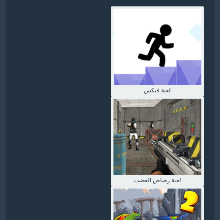
لعبة فيكس
لعبة رصاص الغضب