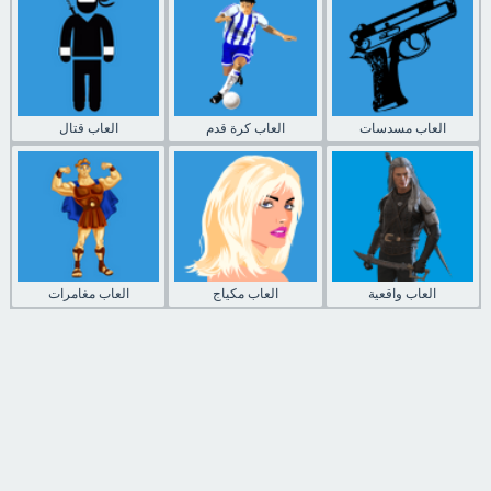
العاب مسدسات
العاب كرة قدم
العاب قتال
العاب واقعية
العاب مكياج
العاب مغامرات