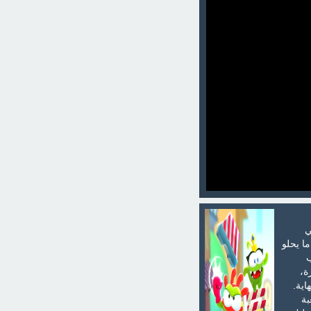
ي
ا يحلو
ب
ة،
ية.
بة