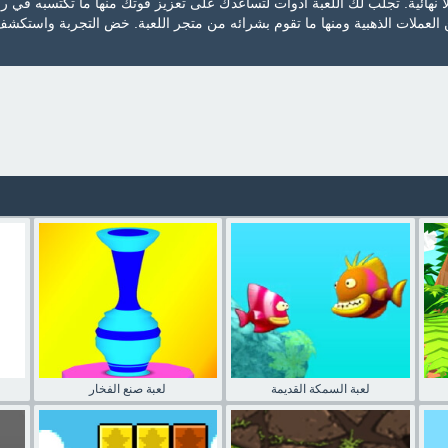
هائية. تجلب لك اللعبة أدوات لتساعدك على تعزيز قوتك منها ما تكتسبه في ر
 العملات الذهبية ومنها ما تقوم بشرائه من متجر اللعبة. خض التجربة واستكشف
لعبة السمكة القديمة
لعبة صنع الفخار