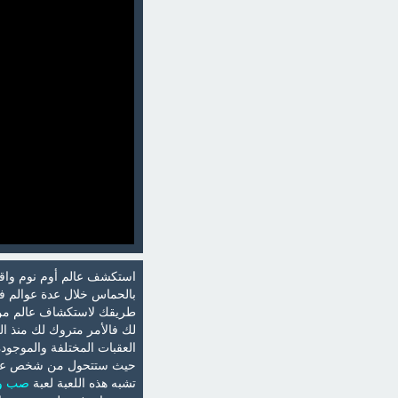
استكشف عالم أوم نوم واقض
بالحماس خلال عدة عوالم ف
طريقك لاستكشاف عالم من عو
لك فالأمر متروك لك منذ الب
العقبات المختلفة والموجود
حيث ستتحول من شخص عادي 
تشبه هذه اللعبة لعبة
صب و