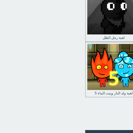
لعبة رجل الظل
لعبة ولد النار وبنت الماء 5