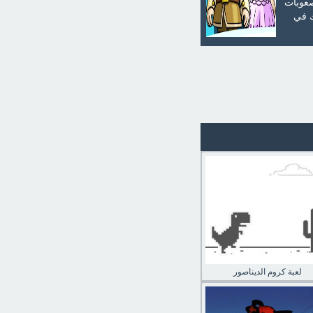
صعوبات
ك في
لعبة كروم الديناصور