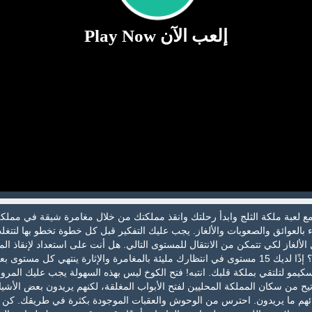
إلعب الآن Play Now
 لعبة ملكة الثلج وابدأ رحلتك وانقذ مملكتك من خلال مغامرة شيقة في مملك
بالعوائق والصعوبات والألغاز. يجب عليك التفكير قبل كل خطوة تخطو بها لتتغ
لألغاز لكي تتمكن من الانتقال للمستوى التالي. هل أنت على استعداد لإنقاذ الم
عبر إكمال جميع المستويات؟ إذًا لديك 15 مستوى في انتظارك مليئة بالمغامرة والإثارة ينتهي كل مستوى
سكيمو لتلتقي بملكة قلبك. انتبه! فتح الكوخ ليس بهذه السهولة يجب عليك المرور
ح من سكان المملكة المحليين لفتح الأبواب المغلقة، لكنهم يريدون بعض الأشيا
طائهم ما يريدون. احترس من الوحوش والعقبات الموجودة بكثرة في طريقك. كن 