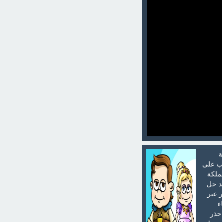
ة
لب على
ملكة
 بعد حل
 عبر
ء
حذر