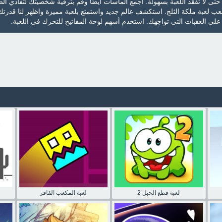
حتى لا تفقد اللعبة بسهولة. اجمع الماسات أيضًا وقم بترقية شخصيتك لتفادي ال
ب لعبة ملكة الثلج. استكشف عالم جديد واستمتع بلعبة مميزة واظهر لنا قدرت
ى العقبات التي تواجهك. استخدم أسهم لوحة المفاتيح للتحرك في اللعبة.
لعبة قطع الحبل 2
لعبة المكعب القافز