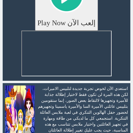
إلعب الآن Play Now
استعدي الآن لخوض تجربة جديدة لتلبيس الاميرات،
لكن هذه المرة لن تكون فقط لاختيار إطلالة جذابة
للأميرة وتجهيزها لالتقاط بعض الصور، إنما ستقومين
بتلبيس عائلتي الأميرة السا والأميرة ياسمينا وتجهيزهم
لحضور حفل الهالوين التنكري في لعبة ملابس العائلة
التنكرية. استجمعي كل ما لديكي من طاقة ومهارة
في تجهيز العائلتين واختيار ملابس تتناسب مع هذه
المناسبة، حيث يجب عليكِ تغيير إطلالة العائلتان