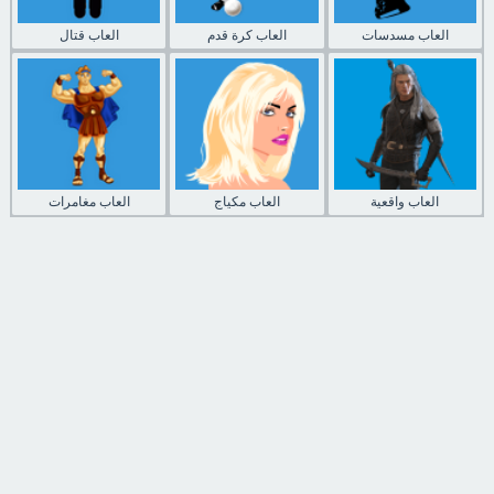
العاب مسدسات
العاب كرة قدم
العاب قتال
العاب واقعية
العاب مكياج
العاب مغامرات