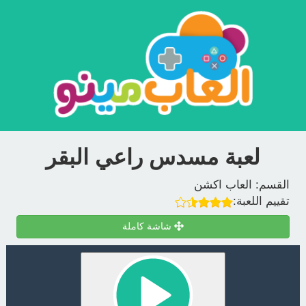
لعبة مسدس راعي البقر
القسم:
العاب اكشن
تقييم اللعبة:
شاشة كاملة