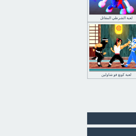
لعبة الشرطي المقاتل
لعبة كونغ فو شاولين