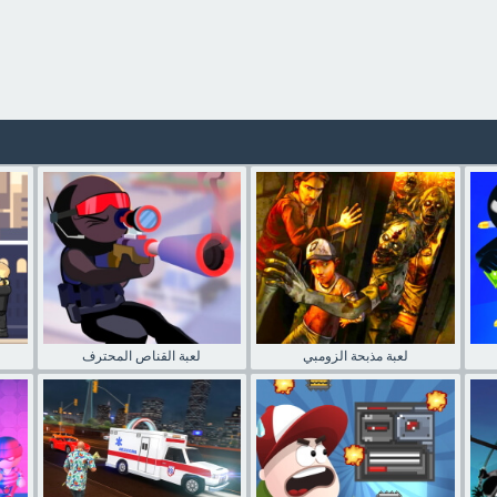
لعبة مذبحة الزومبي
لعبة القناص المحترف