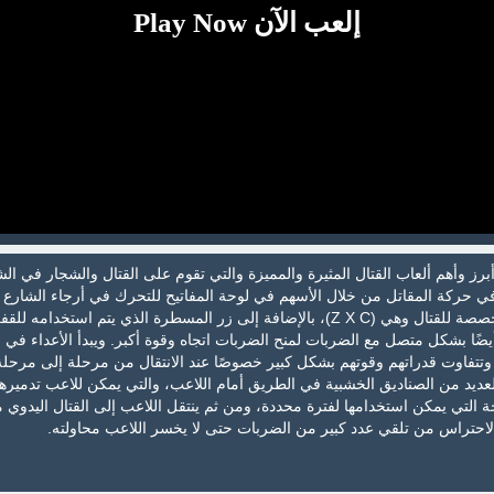
إلعب الآن Play Now
رز وأهم ألعاب القتال المثيرة والمميزة والتي تقوم على القتال والشجار في الش
في حركة المقاتل من خلال الأسهم في لوحة المفاتيح للتحرك في أرجاء الشارع
ثم الضغط على الأزرار المخصصة للقتال وهي (Z X C)، بالإضافة إلى زر المسطرة الذي يتم استخدامه للق
يضًا بشكل متصل مع الضربات لمنح الضربات اتجاه وقوة أكبر. ويبدأ الأعداء في 
وتتفاوت قدراتهم وقوتهم بشكل كبير خصوصًا عند الانتقال من مرحلة إلى مرحل
عديد من الصناديق الخشبية في الطريق أمام اللاعب، والتي يمكن للاعب تدميرها
لتي يمكن استخدامها لفترة محددة، ومن ثم ينتقل اللاعب إلى القتال اليدوي 
احتراس من تلقي عدد كبير من الضربات حتى لا يخسر اللاعب محاولته.