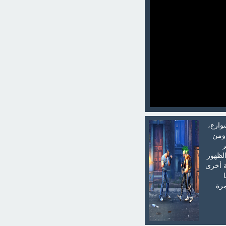
وارع،
 ومن
فز
الظهور
ة أخرى
مرة