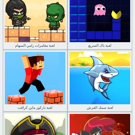
لعبة باك السريع
لعبة مغامرات رامي السهام
لعبة سمك القرش
لعبة باركور ماين كرافت