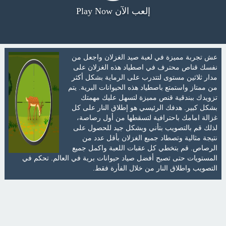
إلعب الآن Play Now
عش تجربة مميزة في لعبة صيد الغزلان واجعل من
نفسك قناص محترف في اصطياد هذه الغزلان على
مدار ثلاثين مستوى لتتدرب على الرماية بشكل أكثر
من ممتاز واستمتع باصطياد هذه الحيوانات البرية. يتم
تزويدك ببندقية قنص مميزة لتسهل عليك مهمتك
بشكل كبير. هدفك الرئيسي هو إطلاق النار على كل
غزالة امامك باحترافية لتسقطها من أول رصاصة،
لذلك قم بالتصويب بتأني وبشكل جيد للحصول على
نتيجة مثالية وتصطاد جميع الغزلان بأقل عدد من
الرصاص. قم بتخطي كل عقبات اللعبة واكمل جميع
المستويات حتى تصبح أفضل صياد حيوانات برية في العالم. تحكم في
التصويب واطلاق النار من خلال الفأرة فقط.