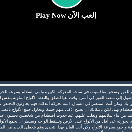
إلعب الآن Play Now
 للفوز وسحق منافسينك في ساحة المعركة الكبيرة وابني السلالم بسرعة للخ
وصول إلى منصة الفوز في أسرع وقت. هيا انطلق والتقط الألواح الملونة بنفس ل
اص بك وتكن أنت المنتصر في السباق. انتبه لحركة أعدائك فهم يحاولون التخلص 
طدام بهم، لكن بإمكانك أن تصبح أذكى منهم جميعًا وتحاول جمع الألواح بأقص
نك من بناء سلالمهم وتغلب عليهم. عند حدوث اصطدام بين شخصين يحملون عد
 بحوزته عدد أقل من الألواح على الأرض وتسقط الواحه ويضطر أن يجمع الألوا
قة واجمع بسرعة الألواح وكن أنت الفائز بهذا التحدي وقم بتخطي العديد من الم