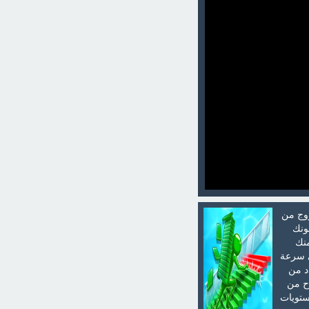
روج من
ونك
منك
ى سرعة
د من
ح من
ستويات