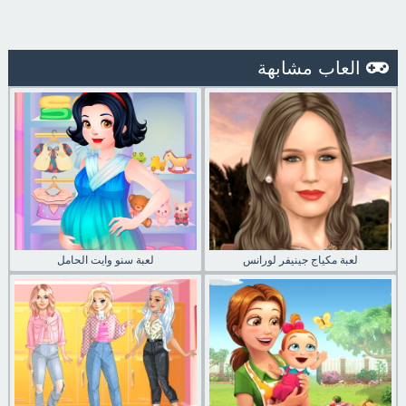
العاب مشابهة
لعبة مكياج جينيفر لورانس
لعبة سنو وايت الحامل