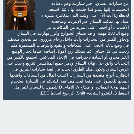
من سيارات السباق. اختر سيارتك وقم بإضافة
التحسينات إليها لتبدو كما حلمت بها دائمًا. استعد
للانطلاق! أنت الآن على وشك البدء بمغامرة مثيرة لا
مثيل لها. يمكنك السباق عبر الإنترنت ومنافسة
الأصدقاء. أو أحصل على المزيد من المكافات في
وضع الـ 100 مهمة أو قم بسباق الشوارع وأبرز مهارتك في السباق
وتجاوز الكثير من السيارات وأنت داخل زحام مروري. قم بتحدي صديقك
في وضع 1V1. احصل على المكافآت والنقود والترقيات المستمرة كلما
ربحت في كل سباق، كما يمكنك ربح أموال إضافية عندما تختار الوضع
الغير محدود أو القيادة بإحترافية في الاتجاه المعاكس. استمتع بالكثير من
التحديات وابق حتى نهاية السباق ودمر جميع المنافسين لتتربع وحدك على
عرش السباق وتكون ملك الطرق الجديد في لعبة سيارات التيربو. في
انتظارك أنواع متعددة من السيارات اكسب المال من السباقات وافتحها
جميعها للحصول على متعة لعب مضاعفة. للتحكم في السيارة استخدم
اسهم لوحة المفاتيح أو مفتاح W للأمام. D لليمين. L لليسار. للفرامل
اضغط S. للنيترو استخدم Shift. الرجوع اضغط ESC.