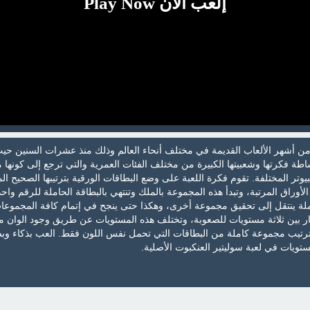
إلعب الآن Play Now
من أشهر الألعاب القديمة في مختلف أنحاء العالم وذلك منذ عشرات السنين حي
بساطة فكرتها وشعبيتها الكبيرة من مختلف الفئات العمرية والتي ترجع إلى كونها
وتر المختلفة. تقوم فكرة اللعبة على وضع البطاقات الورقية بترتيبها الصحيح ا
وراق المرتبة، وتبدأ هذه المجموعة بالملك وتنتهي بالبطاقة الحاملة للرقم واحد
لة ينتقل إلى تحقيق مجموعة أخرى، وهكذا حتى ينجح في إتمام كافة المجموعا
يار بين ثلاثة مستويات للصعوبة، وتختلف هذه المستويات عن طريق وجود الوان م
ترتيب مجموعة كاملة من البطاقات التي تحمل نفس اللون فقط. العب بذكاء وب
ويات في لعبة سوليتير العنكبوت الأصلية.