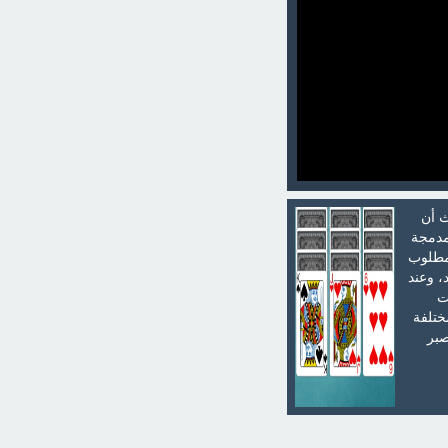
ث أن
 مدمجة
لمطلوب
، وعند
ت
ختلفة
صبر