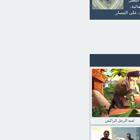
البطل
بة الفضائية،
لعبة الرجل الراكض