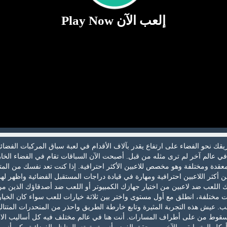
إلعب الآن Play Now
 نحو الفضاء على ارتفاع يقدر بآلاف الأقدام في لعبة سباق المركبات الفضائي
في عالم آخر لم ترى مثله من قبل. أصبحت الآن السباقات تقام في الفضاء الخ
قدة ومختلفة وهو مخصص للاعبين الأكثر احترافية. إذا كنت تعد نفسك من المت
ن أكثر اللاعبين احترافية ومهارة في قيادة دراجات المستقبل الفضائية واظهر له
ك اللعب ضد لاعبين من اختيار جهازك الكمبيوتر أو اللعب ضد أصدقاؤك الذين م
أمامك 10 مستويات مختلفة، انطلق مع أول مستوى واختر بين ثلاثة خيارات للعب سواء كان الخيار
. عيش هذه التجربة المثيرة وتابع خارطة الطريق واحذر من المنحدرات المتتالية
قوط من على أطراف المسارات. أنت هنا في عالم مختلف فيه كل أساليب الان