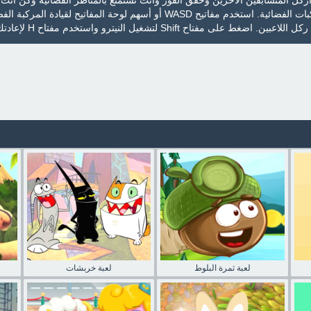
كل المتسابقين الآخرين وحقق الفوز وأنت تستمتع بالمناظر الفضائية وكن أنت 
الجديد في لعبة سباق المركبات الفضائية. استخدم مفاتيح WASD أو أسهم لوحة المفاتيح لقيادة المرك
لعبة ثمرة البلوط
لعبة خربشات