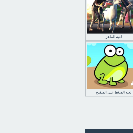
لعبة الماعز
لعبة الضغط على الضفدع