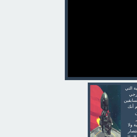
ة التي
ارجي
سابقين
م أنك
ن
 ولا
تصار