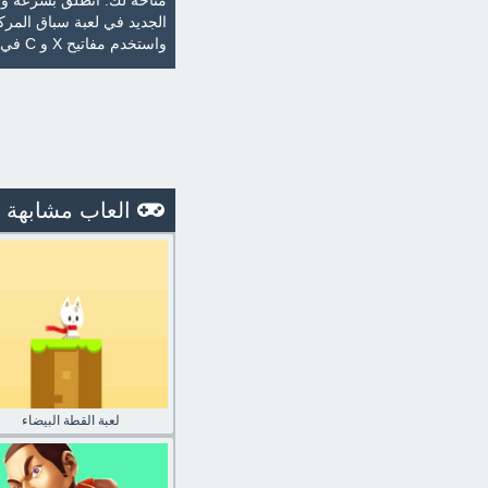
متاحة لك. انطلق بسرعة وأر
واستخدم مفاتيح X و C في ركل اللاعبين. اضغط على مفتاح Shift لتشغيل النيترو واستخدم مفتاح H لإعادتك على المسار.
العاب مشابهة
لعبة القطة البيضاء