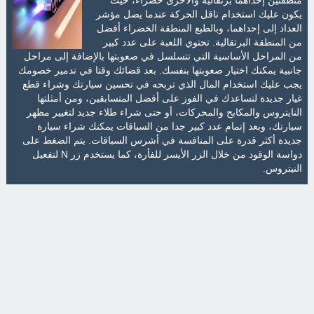
يكون عليك استخدام ناقل الحركة عندما يصل مؤشر
العداد إلى إحداهما، وبالطبع المنطقة الخضراء أفضل
من المنطقة البرتقالية. تحتوي اللعبة على عدد كبير
من المراحل الأساسية التي تتسلسل في صعوبتها بالإضافة إلى مراحل
جانبية يمكنك اختيار صعوبتها بنفسك. بعد قضائك وقتا في تدمير خصومك
يجب عليك استخدام المال الذي تربحه في تحسين سيارتك وشراء قطع
غيار جديدة لتساعدك في الفوز على أفضل المتسابقين، ومن أمثلتها
النايتروس والمكابح والمحركات، أو حتى شراء طلاء جديد لتغيير مظهر
سيارتك، وبعد إتمام عدد كبير جدا من السباقات يمكنك شراء سيارة
جديدة أكثر قدرة على المنافسة في أشرس السباقات. يتم الضغط على
دواسة الوقود من خلال الزر الأيسر للفأرة، كما يستخدم زر N لتفعيل
النيتروس.