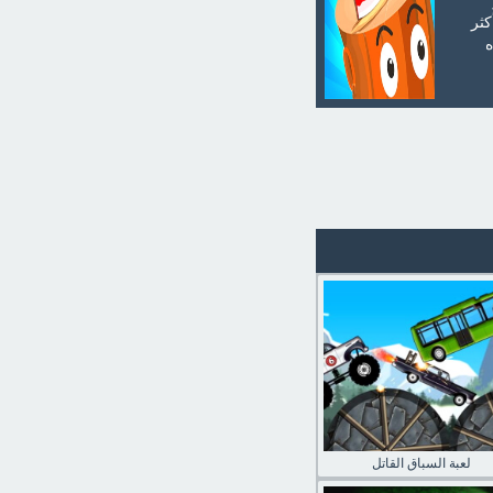
كثر
لعبة السباق القاتل