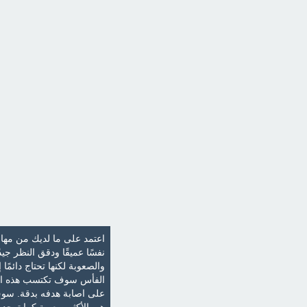
اعتمد على ما لديك من مها
نفسًا عميقًا ودقق النظر ج
والصعوبة لكنها تحتاج دائم
الفأس سوف تكتسب هذه المه
على اصابة هدفه بدقة. سوف ت