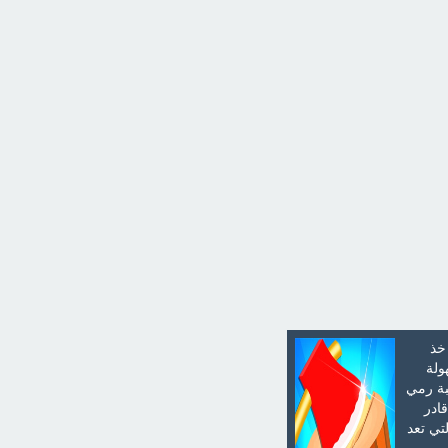
خذ
ولة
بة رمي
ادر
تي تعد