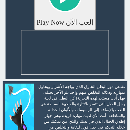
إلعب الآن Play Now
تقمص دور البطل الخارق الذي يواجه الأشرار ويحاول
بمهارته وذكائه التخلص منهم واحد تلو الآخر بحبله،
فهل أنت مستعد لهذه التجربة! كن البطل في لعبة
رجل الحبل التي تتميز بالإثارة والواجهة البسيطة في
اللعب بالإضافة إلى الرسومات والألوان الجذابة
والساطعة. أنت الآن لديك مهارة فريدة وهي جهاز
إطلاق الحبال الذي في يديك والذي من يمكنك من
خلاله التحكم في حبل قوي للغاية والتخلص من