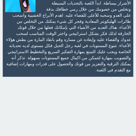
الأشرار ببساطة. ابدأ اللعبة بالتحديات البسيطة
وتخلص من خصومك من خلال رمي خطافك بدقة
على العدو وسحبه للأعلى للقضاء عليه. اهدم الأبراج الخشبية واسحب
طائرات الهليكوبتر المعادية وفجر كل شيء يمكنك من التخلص من
الأعداء. هناك العديد من الأشياء التي بإمكانك فعلها من خلال قوتك
الخارقة لذلك فكر بشكل استراتيجي واختر الوقت المناسب لسحب
عدوك والقضاء عليه وإبعاده عن مساره وقم بانقاذ المارة من بطش هؤلاء
الأعداء. تتنوع المستويات في لعبة رجل الحبل فكل مستوى لديه تحدياته
الخاصة ويجب عليك التمتع بمهارة التفكير السريع والتخطيط الاستراتيجي
والتصويب بمهارة لتتمكن من اكمال جميع المستويات بسهولة. تذكر أنه
يمكنك الترقية والتعزيز من قوتك والحصول على قدرات ومهارات إضافية
مع التقدم في اللعبة.