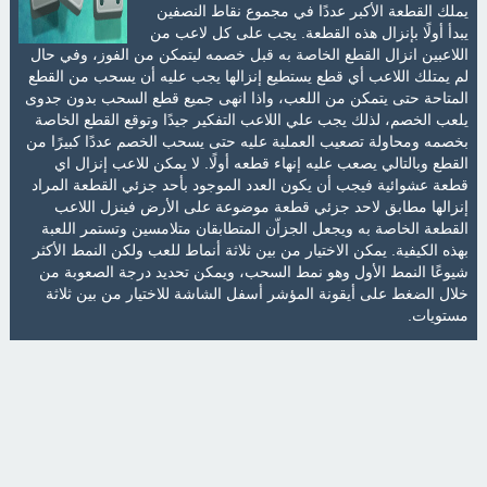
يملك القطعة الأكبر عددًا في مجموع نقاط النصفين
يبدأ أولًا بإنزال هذه القطعة. يجب على كل لاعب من
اللاعبين انزال القطع الخاصة به قبل خصمه ليتمكن من الفوز، وفي حال
لم يمتلك اللاعب أي قطع يستطيع إنزالها يجب عليه أن يسحب من القطع
المتاحة حتى يتمكن من اللعب، واذا انهى جميع قطع السحب بدون جدوى
يلعب الخصم، لذلك يجب علي اللاعب التفكير جيدًا وتوقع القطع الخاصة
بخصمه ومحاولة تصعيب العملية عليه حتى يسحب الخصم عددًا كبيرًا من
القطع وبالتالي يصعب عليه إنهاء قطعه أولًا. لا يمكن للاعب إنزال اي
قطعة عشوائية فيجب أن يكون العدد الموجود بأحد جزئي القطعة المراد
إنزالها مطابق لاحد جزئي قطعة موضوعة على الأرض فينزل اللاعب
القطعة الخاصة به ويجعل الجزاّن المتطابقان متلامسين وتستمر اللعبة
بهذه الكيفية. يمكن الاختيار من بين ثلاثة أنماط للعب ولكن النمط الأكثر
شيوعًا النمط الأول وهو نمط السحب، ويمكن تحديد درجة الصعوبة من
خلال الضغط على أيقونة المؤشر أسفل الشاشة للاختيار من بين ثلاثة
مستويات.