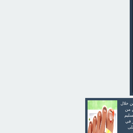
ن خلال
ض من
سليم
ر في
لى