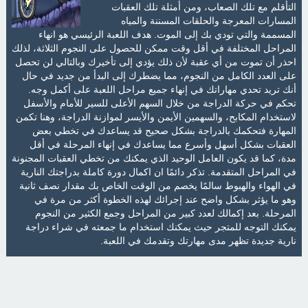
التأقلم مع تلك الصعاب، ومن أمثلة تلك العقبات
المسارات المعرجة والحلقات المسننة والمياه
المسممة والتي تودي بك إلى الموت. هدف اللعبة الرئيسي هو انهاء
المراحل المختلفة في أقل وقت ممكن للحصول على النجوم الثلاثة، لذلك
احذر أن تموت من أي عقبة لأن ذلك يؤدي إلى تأخيرك وبالتالي لن تحصل
على العدد الكامل من النجوم، مما يضطرك إلى البدأ من جديد في حال
أنك تريد تحدي مهاراتك في إنهاء جميع مراحل اللعبة على أكمل وجه.
تحكم في حركة الدراجة من خلال السهم الأعلى للسير للأمام والأسفل
لاستخدام المكابح، والسهمين الأيمن والأيسر لموازنة الدراجة، وهنا تكمن
المهارة فتحكمك بالدراجة بشكل صحيح قد يساعدك في تخطي بعض
العقبات بشكل أسهل وأسرع مما يساعدك في إنهاء المرحلة في أقل
مدة، كما قد يكون العامل الوحيد الذي يمكنك من تخطي العقبات المجنونة
في المراحل المتقدمة. تذكر دائمًا ان اكمال دورة كاملة بدراجتك النارية
في الهواء والهبوط سالمًا يخصم من الوقت الخاص بك مقدار نصف ثانية
وهو ما يؤثر بشكل واضح عند إجرائك لهذه الخطوة أكثر من مرة في
المرحلة. بعد إكمالك لعدد كبير من المراحل وجمع الكثير من النجوم
يمكنك التوجه للمتجر حيث يمكنك استخدام ما جمعته في شراء دراجة
نارية جديدة تظهر مدى مهارتك وتقدمك في اللعبة.