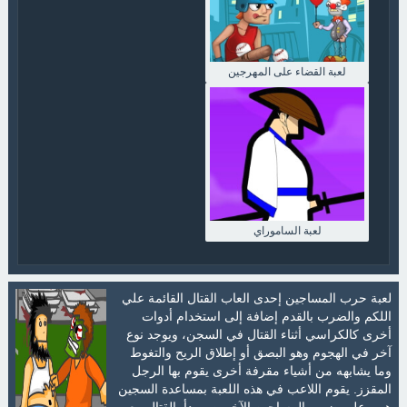
لعبة القضاء على المهرجين
لعبة الساموراي
لعبة حرب المساجين إحدى العاب القتال القائمة علي
اللكم والضرب بالقدم إضافة إلى استخدام أدوات
أخرى كالكراسي أثناء القتال في السجن، ويوجد نوع
آخر في الهجوم وهو البصق أو إطلاق الريح والتغوط
وما يشابهه من أشياء مقرفة أخرى يقوم بها الرجل
المقزز. يقوم اللاعب في هذه اللعبة بمساعدة السجين
هوبو على ضرب المساجين الآخرين ويبدأ بالقتال معهم