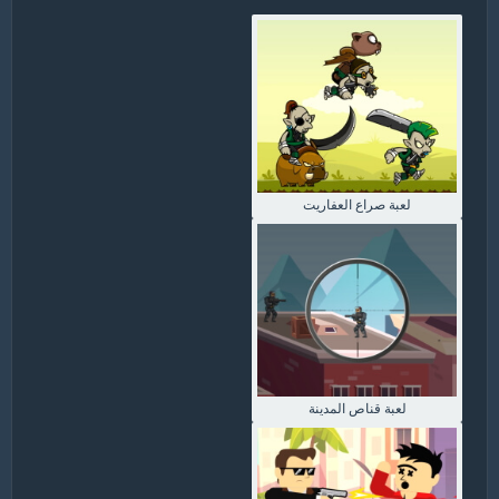
لعبة صراع العفاريت
لعبة قناص المدينة