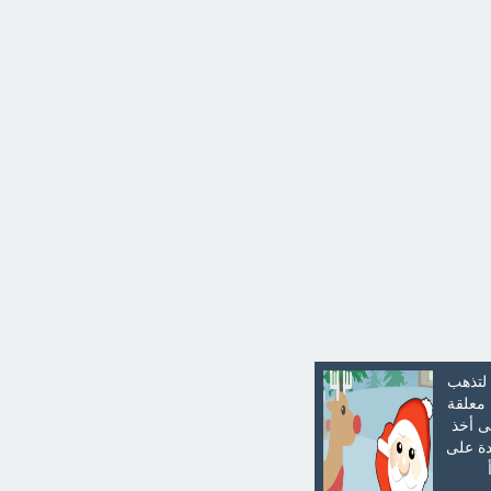
 لتذهب
 معلقة
ى أخذ
دة على