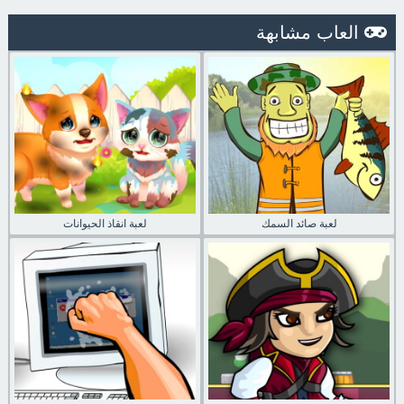
العاب مشابهة
لعبة صائد السمك
لعبة انقاذ الحيوانات