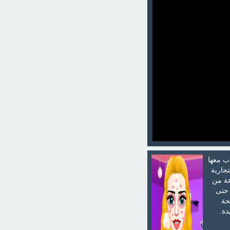
ب معها
تجارية
عة من
 حتى
حة
دة.