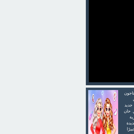
تاجون
 جديد
. حان
ية
يدة
رًا