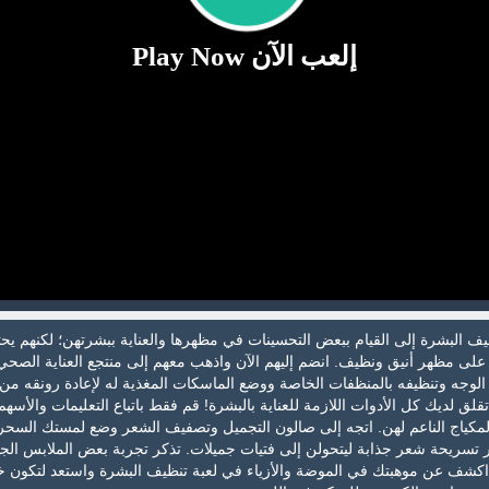
إلعب الآن Play Now
ف البشرة إلى القيام ببعض التحسينات في مظهرها والعناية ببشرتهن؛ لكنهم يح
ى مظهر أنيق ونظيف. انضم إليهم الآن واذهب معهم إلى منتجع العناية الصحي
الوجه وتنظيفه بالمنظفات الخاصة ووضع الماسكات المغذية له لإعادة رونقه من
قلق لديك كل الأدوات اللازمة للعناية بالبشرة! قم فقط باتباع التعليمات والأسهم
لمكياج الناعم لهن. اتجه إلى صالون التجميل وتصفيف الشعر وضع لمستك السحر
ر تسريحة شعر جذابة ليتحولن إلى فتيات جميلات. تذكر تجربة بعض الملابس الجد
 اكشف عن موهبتك في الموضة والأزياء في لعبة تنظيف البشرة واستعد لتكون خبي