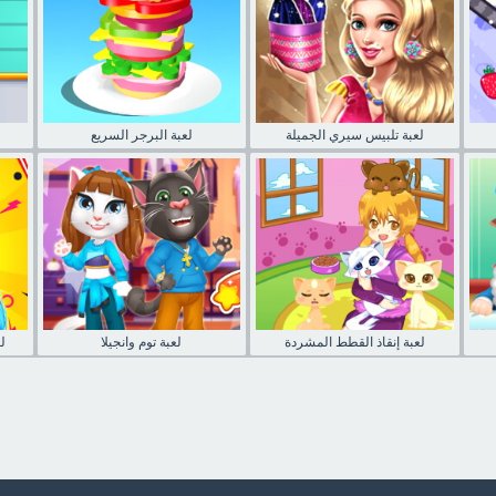
لعبة تلبيس سيري الجميلة
لعبة البرجر السريع
لعبة إنقاذ القطط المشردة
لعبة توم وانجيلا
لع