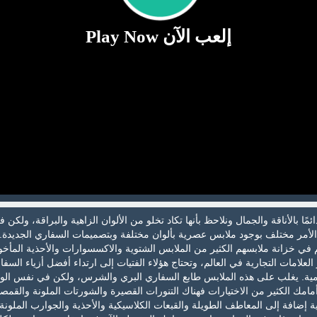
إلعب الآن Play Now
ئمًا بالأناقة والجمال ونلاحظ بأنها تكاد تخلو من الألوان الزاهية والبراقة، ولكن ف
الأمر مختلف بوجود ملابس عصرية بألوان مختلفة وبتصميمات السفاري الجديدة. آ
هم في خزانة ملابسهم الكثير من الملابس الشتوية والاكسسوارات والأحذية المأخ
لعلامات التجارية في العالم، وتحتاج هؤلاء الفتيات إلى ارتداء أفضل أزياء السفا
يومية. يغلب على هذه الملابس طابع السفاري البري والشرس، ولكن في نفس ال
مامك الكثير من الاختيارات فهناك التنورات القصيرة والشورتات الملونة والقمص
بية إضافة إلى المعاطف الطويلة والقبعات الكلاسيكية والأحذية والجوارب الملونة