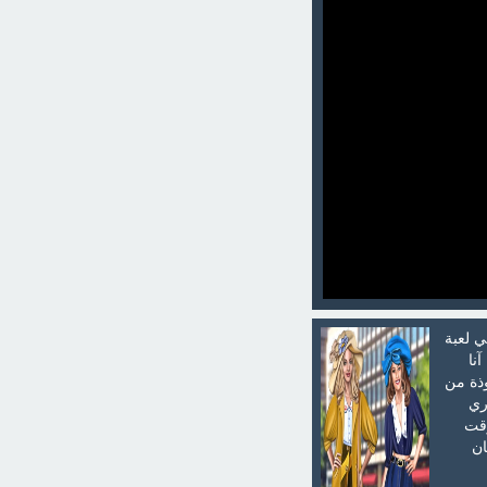
ي لعبة
نا
وذة من
ري
وقت
ان