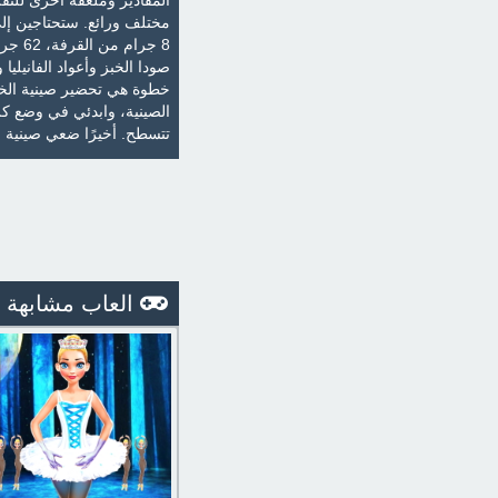
المقادير وملعقة أخرى للتق
خطوة هي تحضير صينية الخ
الصينية، وابدئي في وضع ك
تتسطح. أخيرًا ضعي صينية 
العاب مشابهة