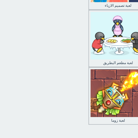
لعبة تصميم الازياء
لعبة مطعم البطريق
لعبة زوما