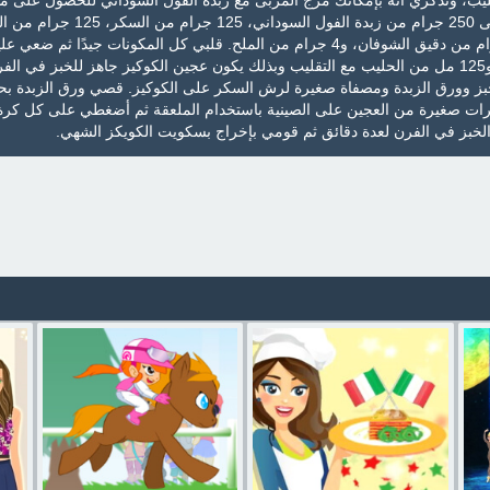
ليب، وتذكري أنه بإمكانك مزج المربى مع زبدة الفول السوداني للحصول على م
مختلف ورائع. ستحتاجين إلى 250 جرام من زبدة الفول السوداني، 125 ج
8 جرام من القرفة، 62 جرام من دقيق الشوفان، و4 جرام من الملح. قلبي كل المكونات جيدًا ثم ضعي عل
صودا الخبز وأعواد الفانيليا و125 مل من الحليب مع التقليب وبذلك يكون عجين الكوكيز جاهز للخبز في ا
بز وورق الزبدة ومصفاة صغيرة لرش السكر على الكوكيز. قصي ورق الزبدة بح
رات صغيرة من العجين على الصينية باستخدام الملعقة ثم أضغطي على كل كرة
الخبز في الفرن لعدة دقائق ثم قومي بإخراج بسكويت الكويكز الشهي.