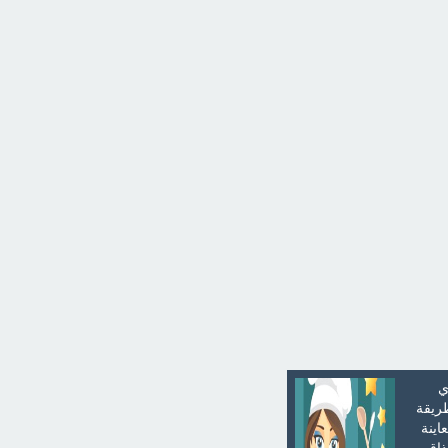
ي
طريقة
اينة