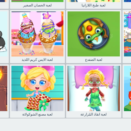
لعبة طبخ اللازانيا
لعبة الحصان الصغير
لعبة الضفدع
لعبة الايس كريم اللذيذ
لعبة انقاذ المُزارعة
لعبة مصنع الشوكولاتة