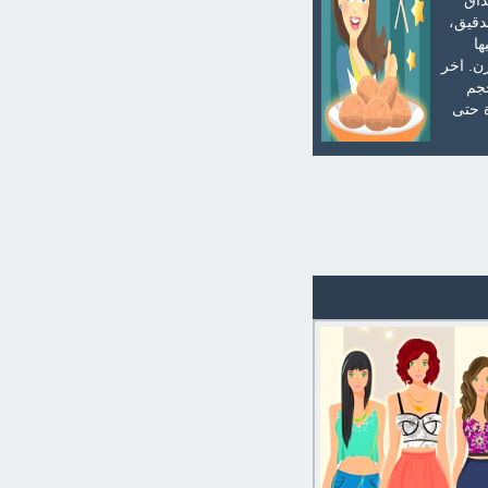
ذاق
رام من السكر، 125 جرام من الدقيق،
يها
لفرن. اخر
جم
 حتى