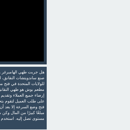
هل جربت طهي الهامبرغر وا
صنع ساندويتشات النقانق، 
للولايات المتحدة في فتح 
مطعم بوش هو طهي النقانق و
إرضاء جميع العملاء وتقديم
على طلب العميل لتقوم بتح
فتح وضع السرعة إلا بعد أن
مبلغًا كبيرًا من المال وك
مستوى تصل إليه. استخدم م