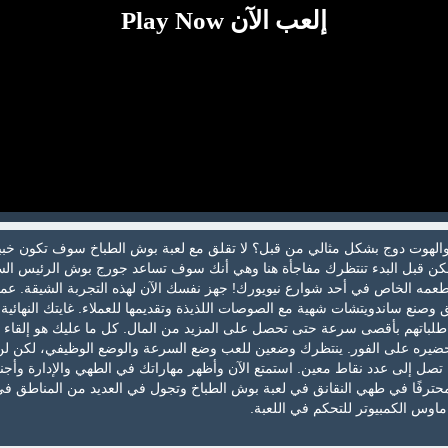
إلعب الآن Play Now
لهوت دوج بشكل مثالي من قبل؟ لا تقلق مع لعبة بوش الطباخ سوف تكون خببر
لكن قبل البدء تنتظرك مفاجأة هنا وهي أنك سوف تساعد جورج بوش الرئيس الس
مطعمه الخاص في أحد شوارع نيويورك! جهز نفسك الآن لهذه التجربة الشيقة. ع
صنع ساندويتشات شهية مع الصوصات اللذيذة وتقديمها للعملاء. غايتك النهائية
 طلباتهم بأقصى سرعة حتى تحصل على المزيد من المال. كل ما عليك هو إلقاء 
ضيره على الفور. ينتظرك وضعين للعب وضع السرعة والوضع الوظيفي، لكن لن
 تصل إلى عدد نقاط معين. استمتع الآن وأظهر مهاراتك في الطهي والإدارة وأجن
ن محترفًا في طهي النقانق في لعبة بوش الطباخ وتجول في العديد من المناطق ف
اوس الكمبيوتر للتحكم في اللعبة.