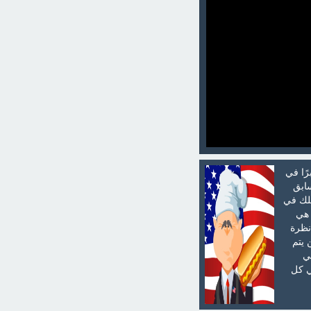
ًا في
ابق
ملك في
 هي
نظرة
 يتم
ي
ي كل