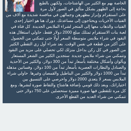
الخاصة بهم مع الكثير من الهاشتاجات، ولكنهن بالطبع
بحاجة إلى الظهور بشكل متألق في الصور لأول مرة
على انستقرام وإبراز مظهرهن وجمالهن في منافسة شديدة مع آلاف من
الفتيات الأخريات ويحتاجون إلى مساعدتك. دورك هنا هو اختيار إحدى
الفتيات والذهاب معها إلى المتجر لشراء الملابس الجديدة. كل فتاة في‏
لعبة بنات الانستقرام تمتلك مبلغ 2000 دولار فقط، حاولي استغلال هذه
النقود في شراء ملابس متوسطة السعر أولًا حتى تتمكني من الحصول
على أكثر من قطعة في نفس الوقت. بعد شراء أول زي التقطي الكثير
من الصور في كل ركن بداخل منزلك لكي تحصلي على مزيد من النقود
وتتمكني من شراء ملابس جديدة. ستجدين الكثير من الشعر المستعار
وبألوان وأشكال مختلفة بأسعار تبدأ من 300 دولار، والكثير من الأحذية
والصنادل والنظارات العصرية بأسعار تبدأ من 100 دولار، وفساتين مذهلة
تبدأ من 1000 دولار والكثير من البناطيل والقمصان وغيرها. حاولي شراء
الملابس بسعر لا يتعدي 2000 دولار واحرصي على التنسيق بين
اختياراتك، وبعد ذلك قومي بإضافة هاشتاج والتقاط صورة لنشرها، ومع
كل مره تلتقطين فيها صورة مميزة ستحصلين على 750 دولار حتى
تتمكني من شراء العديد من القطع الأخرى.