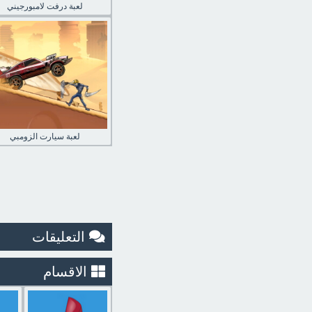
لعبة درفت لامبورجيني
لعبة سيارت الزومبي
التعليقات
الاقسام