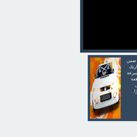
ت ضمن
ارتك
بسرعة
فعة
ى
ا.