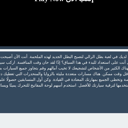
لديك في لعبة بطل الرالي لتصبح البطل الجديد لهذه الملحمة. أنت الآن أصبح
ل أنت على استعداد للبدء في هذا السباق؟ إذًا لقد حان وقت المنافسة. اركب سي
ناك الكثير من الأشخاص لتشجيعك لا تخيب آمالهم وقم بتجاوز جميع السيارات 
أقل وقت ممكن. هناك مسارات متعددة مليئة بالزوايا والمنحدرات التي تعطيك د
صة وتخطى الجميع بمهارتك المعتادة في القيادة. وكن أول المتسابقين حصولًا عل
ستخدمها لترقية سيارتك للأفضل. استخدم أسهم لوحة المفاتيح للتحرك يمينًا ويسارً