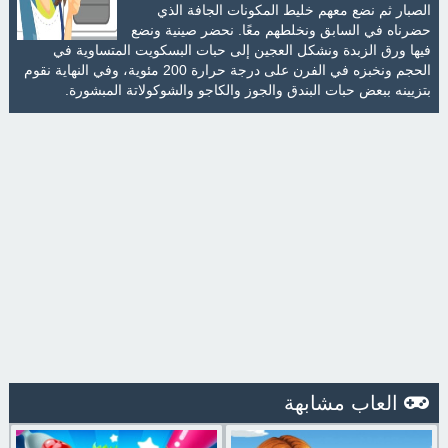
الصبار ثم نضع معهم خليط المكونات الجافة الذي
حضرناه في السابق ونخلطهم معًا. نحضر صينية ونضع
فيها ورق الزبدة ونشكل العجين إلى حبات البسكويت المتساوية في
الحجم ونخبزه في الفرن على درجة حرارة 200 مئوية، وفي النهاية نقوم
بتزيينه ببعض حبات البندق والجوز والكاجو والشوكولاتة المبشورة.
العاب مشابهة