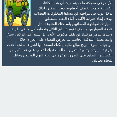
الأرض في معركة ملحمية، حيث أن هذه الكائنات
الفضائية قامت بخطف أخطبوط بوب الصغير، لذلك
يدخل بوب في مواجهة لن تنساها المخلوقات الفضائية
بهدف إنقاذ حيوانه الأليف. أثناء اللعبة ستنطلق
بسيارتك لمواجهة الفضائيين باسلحتك المتنوعة مثل
قاذفة الصواريخ، وسوف تقوم بتسلق التلال وتحطيم كل ما في طريقك،
وعندما تتدمر مركبتك لن تقف مكتوف الأيدي بل ستبدأ في الركض سيرًا
وأنت تحمل البندقية الخاصة بك بغرض القضاء على الغزاة. خلال
مواجهاتك سوف تربح مبالغ مالية يمكنك استخدامها لشراء أسلحة أحدث
وترقية سيارتك وتقوية التعزيزات الخاصة بك للتغلب على عدد أكبر من
الفضائيين. انطلق على الطرق الوعرة في لعبة اليوم المجنون وقاتل
للنجاة بحياتك.