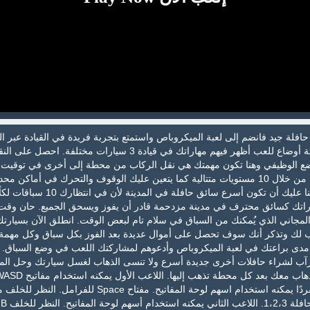
افلة جيد فانضم إلى لعبة الميكروباص واستمتع بتجربة فريدة في القيادة عبر ا
المزدحمة. اختر من بين ثلاثة أوضاع للعب أظهر فيهم مهاراتك في قيادة 3 سيارات مختلفة. احصل على
لوضع الوظيفي وهنا تكون مهمتك هي نقل الركاب من محطة إلى أخرى في توقيت
محدد لتتمكن من ربح المال من خلال 10 مستويات متتالية كما يتعين عليك الوقوف والتحرك في أماكن م
عندما تختار وضع السباق فهنا عليك أن تكون أسرع سائق حافلة في المدينة لأ
راتك كسائق محترف في مدينة مزدحمة قادر أن يفوز ويسحق الجميع. حان وقت 
المجاني الذي يُمكنك من السباق في سلام تام لبعض الوقت. انطلق الآن بسيارت
 لك وتذكر أنك سوف تحصل على أموال عديدة بعد الفوز بكل سباق وكل مهمة 
ًا مدى براعتك في لعبة الميكروباص وأدعوهم لمشاركتك اللعب في وضع السباق. 
رآب لشراء حافلات أخرى جديدة أسرع ولا تنسى الذهاب لغسل سيارتك وحل ال
إ