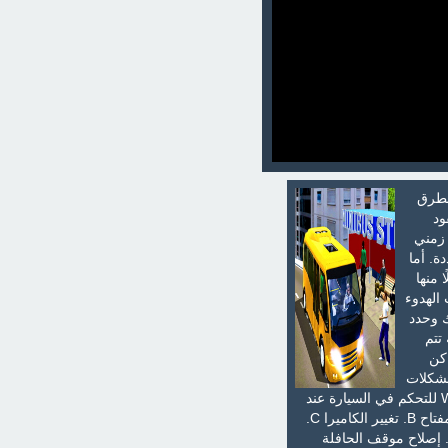
لطرق
 النقود
 زمني
حددة. أما
ن في انتظارك 10 سباقات لكلًا منها
الهدوء
ك وحدد
تتم
كن
مشكلات
بها ليتنافس الركاب على الذهاب معك بعد كل محطة تذهب إليها. اللاعب الأول يمكنه استخدام مفاتيح WASD للتحكم في السيارة عند
اللعب الثنائي أما اللعب منفردًا يمكنه استخدام اسهم لوحة المفاتيح. مفتاح Space للفرامل. النظر للخلف مفتاح B. تغيير الكاميرا C.
عادة R. لتشغيل كلاكس الحافلة 1،2،3. اللاعب الثاني يمكنه استخدام أسهم لوحة المفاتيح. النظر للخلف B. إصلاح موقف الحافلة