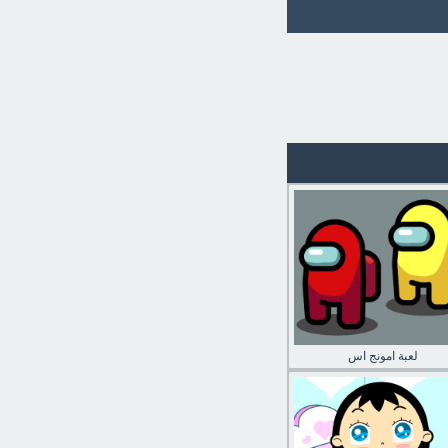
لعبة امونج اس