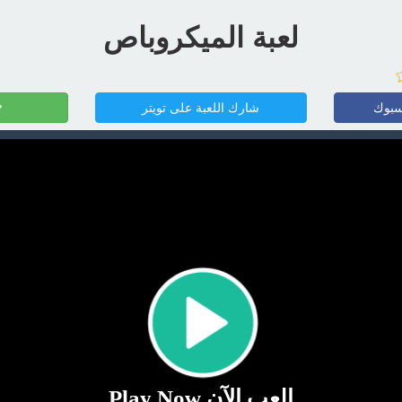
لعبة الميكروباص
سبوك
شارك اللعبة على تويتر
إلعب الآن Play Now