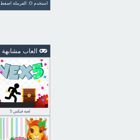
استخدم O. الفرملة اضغط Right-Shift.
العاب مشابهة
لعبة فيكس 5