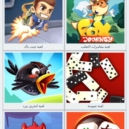
لعبة مغامرات الثعلب
لعبة جيت باك
لعبة ضومنة
لعبة انجري بيرد