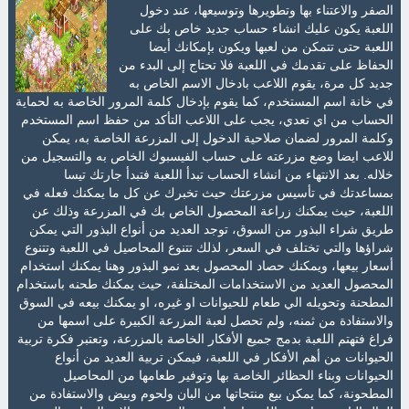
الصفر والاعتناء بها وتطويرها وتوسيعها، عند دخول
اللعبة يكون عليك انشاء حساب جديد خاص بك على
اللعبة حتى تتمكن من لعبها ويكون بإمكانك أيضا
الحفاظ على تقدمك في اللعبة فلا تحتاج إلى البدء من
جديد كل مرة، يقوم اللاعب بادخال الاسم الخاص به
في خانة اسم المستخدم، كما يقوم بإدخال كلمة المرور الخاصة به لحماية
الحساب من اي تعدي، يجب على اللاعب التأكد من حفظ اسم المستخدم
وكلمة المرور لضمان صلاحية الدخول إلى المزرعة الخاصة به، يمكن
للاعب ايضا وضع مزرعته على حساب الفيسبوك الخاص به والتسجيل من
خلاله. بعد الانتهاء من انشاء الحساب تبدأ اللعبة فتبدأ جارتك تيسا
بمساعدتك في تأسيس مزرعتك حيث تخبرك عن كل ما يمكنك فعله في
اللعبة، حيث يمكنك زراعة المحصول الخاص بك في المزرعة وذلك عن
طريق شراء البذور من السوق، توجد العديد من أنواع البذور التي يمكن
شراؤها والتي تختلف في السعر، لذلك تتنوع المحاصيل في اللعبة وتتنوع
أسعار بيعها، ويمكنك حصاد المحصول بعد نمو البذور وهنا يمكنك استخدام
المحصول العديد من الاستخدامات المختلفة، حيث يمكنك طحنه باستخدام
المطحنة وتحويله الي طعام للحيوانات او غيره، او يمكنك بيعه في السوق
والاستفادة من ثمنه، ولم تحصل لعبة المزرعة الكبيرة على اسمها من
فراغ فتهتم اللعبة بدمج جميع الأفكار الخاصة بالمزرعة، وتعتبر فكرة تربية
الحيوانات من أهم الأفكار في اللعبة، فيمكن تربية العديد من أنواع
الحيوانات وبناء الحظائر الخاصة بها وتوفير طعامها من المحاصيل
المطحونة، كما يمكن بيع منتجاتها من البان ولحوم وبيض والاستفادة من