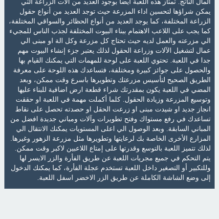
المال الناتج. تمتاز هذه اللعبة ايضا بوجود العديد من الات الزراعة التي
يمكن شراؤها لتحسين اداء المزرعة حيث توجد العديد من أنواع حقول
الزراعة المختلفة، كما يوجد العديد من أنواع الحظائر والسواقي المختلفة،
كما يجب على اللاعب الاهتمام ببناء البيوت المختلفة لجذب الناس للمجيء
الي مزرعته والعمل لديه حيث تحتاج كل مزرعة وكل الة او مبنى الي
عمال لتشغيل الآلات وزراعة الحقول لذلك يعتبر جزء إنشاء البيوت مهم
جدا في اللعبة. تحتوي اللعبة على لوحة للمهمات التي يمكنك القيام بها
والحصول على جوائز كبيرة ومختلفة، فتساعدك هذه اللوحة على معرفة
الطريق الصحيح لتأسيس مزرعتك وتطويرها باسرع وقت ممكن، وبعد
المضي في اللعبة يكون بمقدرتك شراء قطعة ارض اضافية للبناء عليها
وتوسيع المزرعة وزيادة الحقول. كلما أكملت مهمة في اللعبة او حققت
انجاز جديد او شيدت مبنى او زرعت الحقل او حصدته تحصل على نقاط
تساعدك في رفع مستواك وفتح تطويرات وآلات ومباني جديدة افضل من
المباني السابقة. وبعد الوصول الي اعلى المستويات يمكنك الانتقال الي
المزارع الأخرى الخاصة بك لرعايتها وتطويرها مثل مزرعة الزهور وغيرها.
لذلك تتميز اللعبة بالتوسع وقدرتها على إمتاع اللاعبين لاكبر وقت ممكن.
يتم التحكم في جميع مجريات اللعبة عن طريق الفأرة والزر الايسر لها
وللتكبير أو التصغير داخل اللعبة تستخدم عجلة الفأرة، كما يمكنك الدخول
إلى وضع الشاشة الكاملة عن طريق الزر الاخضر اسفل اللعبة.