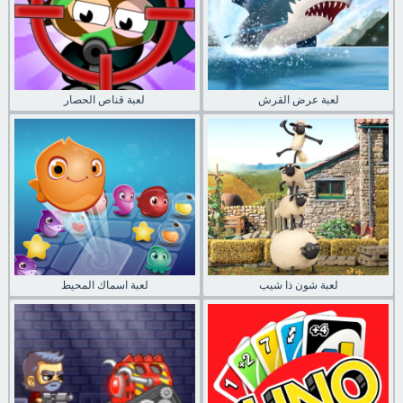
لعبة عرض القرش
لعبة قناص الحصار
لعبة شون ذا شيب
لعبة اسماك المحيط