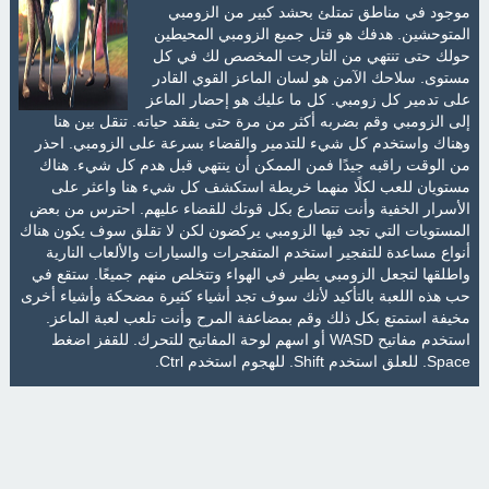
موجود في مناطق تمتلئ بحشد كبير من الزومبي
المتوحشين. هدفك هو قتل جميع الزومبي المحيطين
حولك حتى تنتهي من التارجت المخصص لك في كل
مستوى. سلاحك الآمن هو لسان الماعز القوي القادر
على تدمير كل زومبي. كل ما عليك هو إحضار الماعز
إلى الزومبي وقم بضربه أكثر من مرة حتى يفقد حياته. تنقل بين هنا
وهناك واستخدم كل شيء للتدمير والقضاء بسرعة على الزومبي. احذر
من الوقت راقبه جيدًا فمن الممكن أن ينتهي قبل هدم كل شيء. هناك
مستويان للعب لكلًا منهما خريطة استكشف كل شيء هنا واعثر على
الأسرار الخفية وأنت تتصارع بكل قوتك للقضاء عليهم. احترس من بعض
المستويات التي تجد فيها الزومبي يركضون لكن لا تقلق سوف يكون هناك
أنواع مساعدة للتفجير استخدم المتفجرات والسيارات والألعاب النارية
واطلقها لتجعل الزومبي يطير في الهواء وتتخلص منهم جميعًا. ستقع في
حب هذه اللعبة بالتأكيد لأنك سوف تجد أشياء كثيرة مضحكة وأشياء أخرى
مخيفة استمتع بكل ذلك وقم بمضاعفة المرح وأنت تلعب لعبة الماعز.
استخدم مفاتيح WASD أو اسهم لوحة المفاتيح للتحرك. للقفز اضغط
Space. للعلق استخدم Shift. للهجوم استخدم Ctrl.