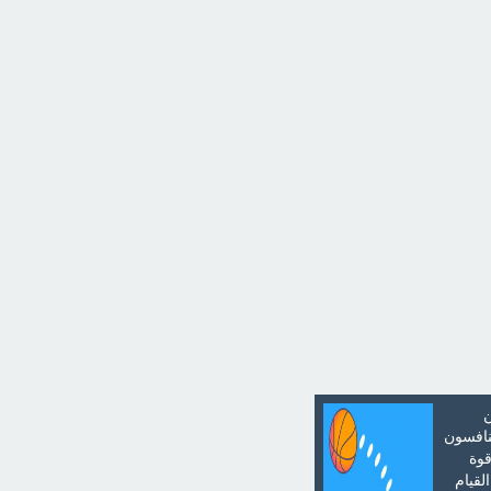
ن
نافسون
قوة
لقيام