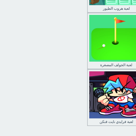
لعبة هروب الطيور
لعبة الجولف المصغرة
لعبة فرايدي نايت فنكن