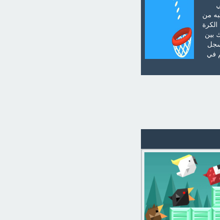
ي
به من
الكرة
 بين
وسجل
م في