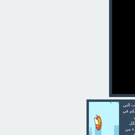
ت التي
حكم في
شكل
دء من