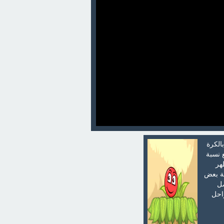
الكرة
 نسبة
هر
ية بعض
صل
راحل