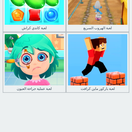
لعبة الهروب السريع
لعبة كاندي كراش
لعبة باركور ماين كرافت
لعبة عملية جراحة العيون