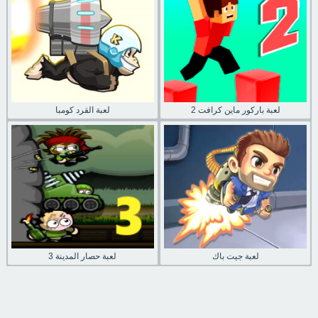
لعبة باركور ماين كرافت 2
لعبة القرد كومبا
لعبة جيت باك
لعبة حصار المدينة 3