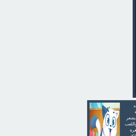
ه
 يشعر
واللعب
غرة