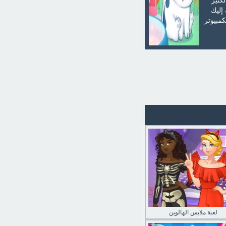
كثير
إليك
كمبيوتر
لعبة ملابس الهالوين