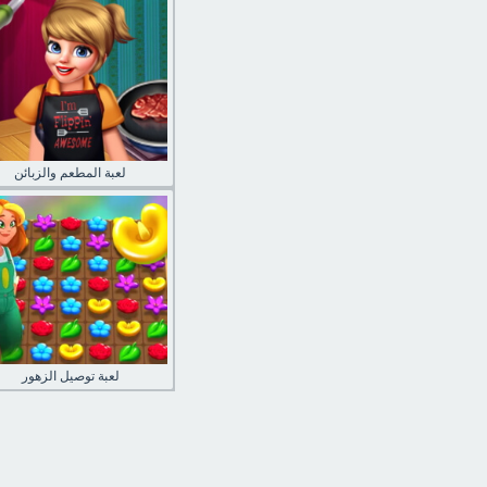
لعبة المطعم والزبائن
لعبة توصيل الزهور