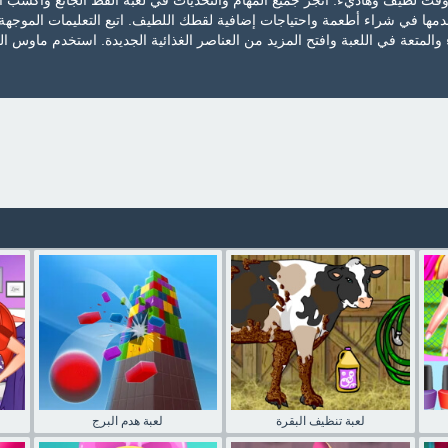
ت لطيف وهاديء. أنجز جميع المهام والتحديات في لعبة القط الجائع واكسب ال
دمها في شراء أطعمة واحتياجات إضافية لقطك اللطيف. اتبع التعليمات الموجهة 
المتعة في اللعبة وافتح المزيد من العناصر الغذائية الجديدة. استخدم ماوس ال
لعبة تنظيف البقرة
لعبة هدم البرج