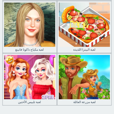
لعبة البيتزا اللذيذة
لعبة مكياج داكوتا فانينغ
لعبة مزرعة العائلة
لعبة تلبيس الأختين