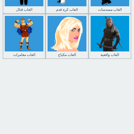
العاب مسدسات
العاب كرة قدم
العاب قتال
العاب واقعية
العاب مكياج
العاب مغامرات