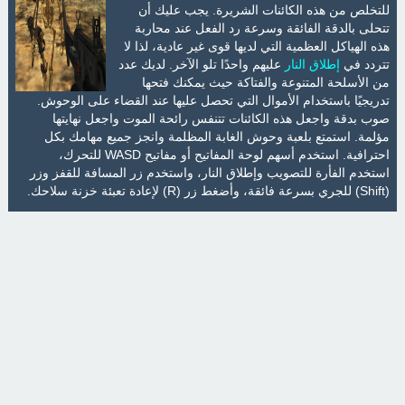
للتخلص من هذه الكائنات الشريرة. يجب عليك أن
تتحلى بالدقة الفائقة وسرعة رد الفعل عند محاربة
هذه الهياكل العظمية التي لديها قوى غير عادية، لذا لا
تتردد في
إطلاق النار
عليهم واحدًا تلو الآخر. لديك عدد
من الأسلحة المتنوعة والفتاكة حيث يمكنك فتحها
تدريجيًا باستخدام الأموال التي تحصل عليها عند القضاء على الوحوش.
صوب بدقة واجعل هذه الكائنات تتنفس رائحة الموت واجعل نهايتها
مؤلمة. استمتع بلعبة وحوش الغابة المظلمة وانجز جميع مهامك بكل
احترافية. استخدم أسهم لوحة المفاتيح أو مفاتيح WASD للتحرك،
استخدم الفأرة للتصويب وإطلاق النار، واستخدم زر المسافة للقفز وزر
(Shift) للجري بسرعة فائقة، وأضغط زر (R) لإعادة تعبئة خزنة سلاحك.