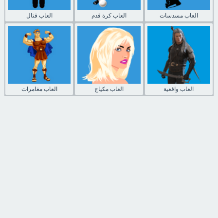
العاب مسدسات
العاب كرة قدم
العاب قتال
العاب واقعية
العاب مكياج
العاب مغامرات