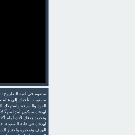
ستقوم في لعبة الصاروخ الم
مستويات تأخذك إلى عالم من
القوة والسرعة واستهلاك ال
لهدفك سيكون أمرًا سهلًا لأ
وتحديد هدفك لأنك أمام أكثر
لهدفك في غاية الصعوبة. عز
الهدف وتفجيره واجتياز القض