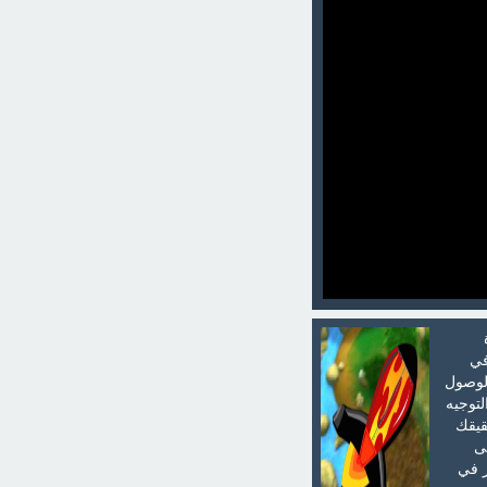
في
الوصول
لتوجيه
قيقك
ى
ز في