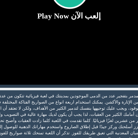
إلعب الآن Play Now
دمر بتفجير عدد من الدمى الموجودين بمدينتك في لعبة فيزيائية تتكون من عدة
 الإثارة والأكشن. يمكنك استخدام اربعة انواع من الصواريخ الفتاكة المختلفة 
وقود، ويجب عليك توجيهها بنفسك لتدمير الكثير من الأهداف، ولكن لا تعتقد أن 
ن أمامك الكثير من العقبات، لذا يجب أن يكون لديك مهارة عالية في التصويب وا
 من عشرين لغزًا فيزيائيًا. كلما تقدمت في اللعبة كلما زادت العقبات وأصبح تح
ز أسلحتك وركز جيدًا قبل إطلاق الصاروخ واستخدم مهاراتك الذهنية للوصول إل
بان المعدنية التي تعيق طريقك للفوز. تذكر أن اللعبة تمنحك ثلاثة صواريخ للفو