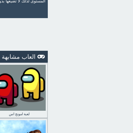
المستوى لذلك لا تضيعها بدون
العاب مشابهة
لعبة امونج اس